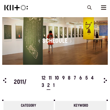
SCHEDULE
5
4
12
11
10
9
8
7
6
5
4
201
2011/
3
2
1
CATEGORY
KEYWORD