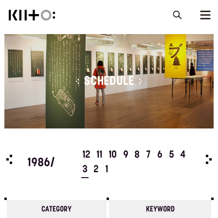
SCHEDULE
5
4
12
11
10
9
8
7
6
5
4
198
1986/
3
2
1
CATEGORY
KEYWORD