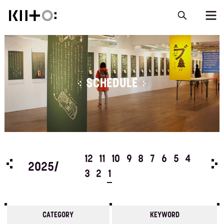
SCHEDULE
5
4
12
11
10
9
8
7
6
5
4
202
2025/
3
2
1
CATEGORY
KEYWORD