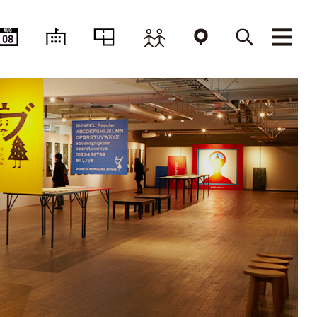
AUG
08