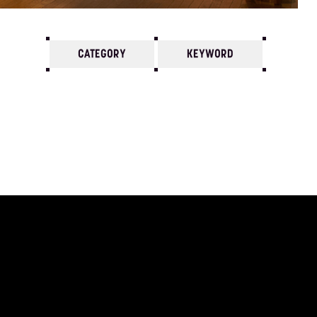
CATEGORY
KEYWORD
7
6
5
4
3
2
1
2011/
12
11
10