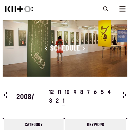
SCHEDULE
5
4
12
11
10
9
8
7
6
5
4
200
2008/
3
2
1
CATEGORY
KEYWORD