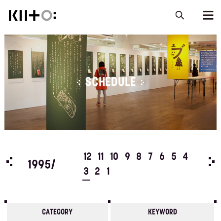
SCHEDULE
5
4
12
11
10
9
8
7
6
5
4
199
1995/
3
2
1
CATEGORY
KEYWORD