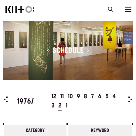
SCHEDULE
5
4
12
11
10
9
8
7
6
5
4
197
1976/
3
2
1
CATEGORY
KEYWORD