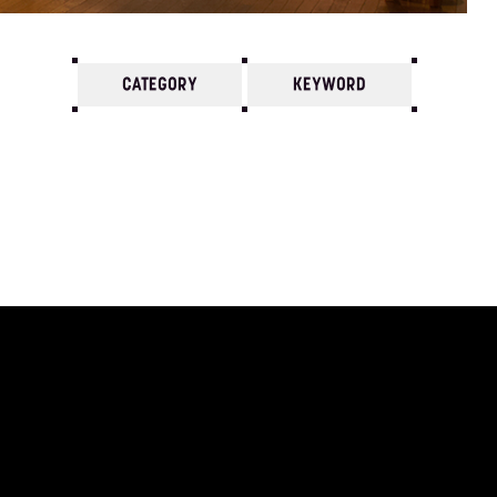
CATEGORY
KEYWORD
7
6
5
4
3
2
1
1975/
12
11
10