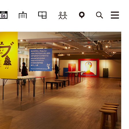
AUG
06