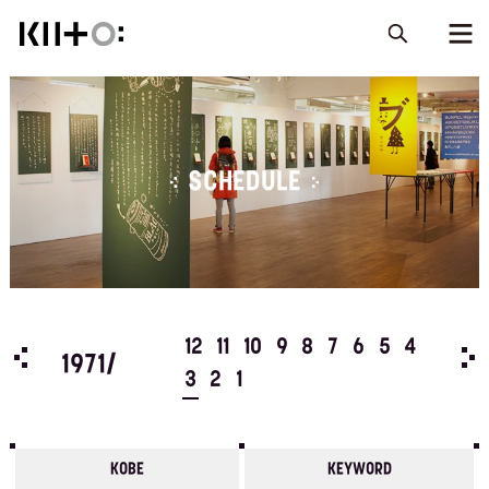
SCHEDULE
5
4
12
11
10
9
8
7
6
5
4
197
1971/
3
2
1
KOBE
KEYWORD