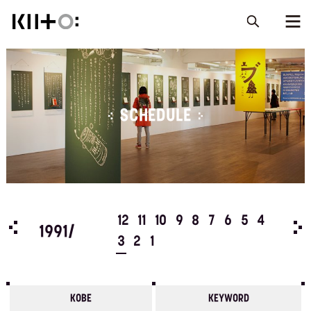
SCHEDULE
5
4
12
11
10
9
8
7
6
5
4
199
1991/
3
2
1
KOBE
KEYWORD