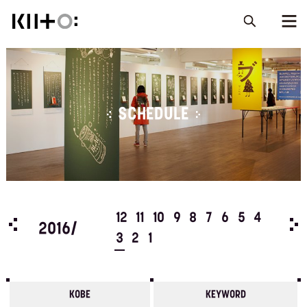
SCHEDULE
5
4
12
11
10
9
8
7
6
5
4
201
2016/
3
2
1
KOBE
KEYWORD