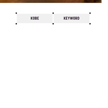
KOBE
KEYWORD
7
6
5
4
3
2
1
1985/
12
11
10