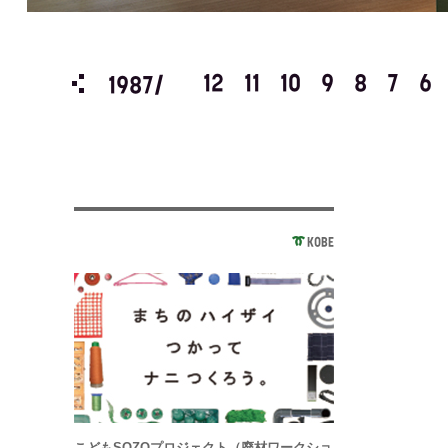
3
2
1
12
11
10
9
8
7
6
1987/
KOBE
こどもSOZOプロジェクト（廃材ワークショ