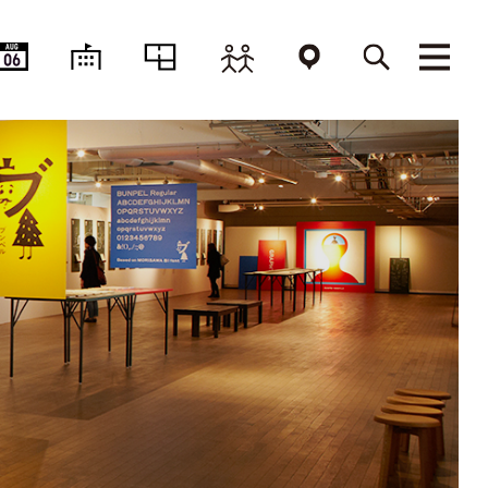
AUG
06