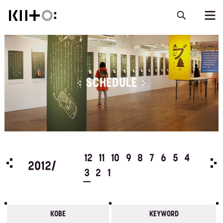
SCHEDULE
5
4
12
11
10
9
8
7
6
5
4
201
2012/
3
2
1
KOBE
KEYWORD