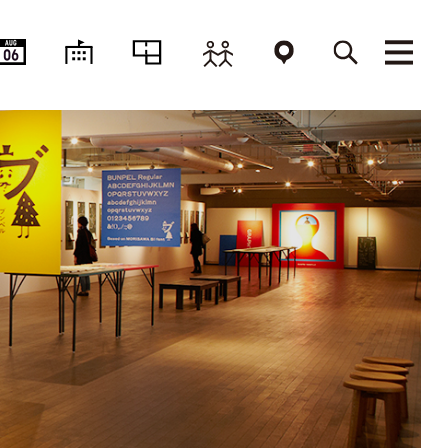
AUG
06