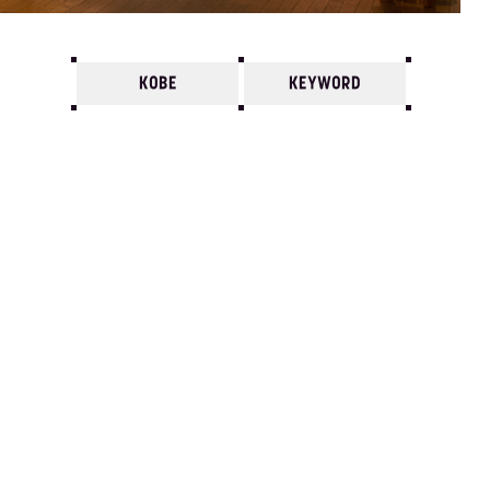
KOBE
KEYWORD
7
6
5
4
3
2
1
1997/
12
11
10