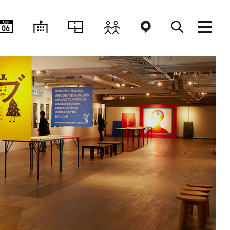
AUG
06