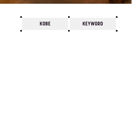
KOBE
KEYWORD
7
6
5
4
3
2
1
1998/
12
11
10