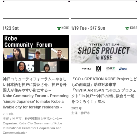
1/23 Sat
1/19 Tue - 3/7 Sun
KOBE
KOBE
神戸コミュニティフォーラム～やさし
「CO＋CREATION KOBE Projectこど
い日本語を神戸に普及させ、神戸を外
もの創造型」助成対象事業
国人が住みやすい街にする～
「VIVITA ARTISAN “SHOES プロジェ
Kobe Community Forum～Promoting
クト” in 神戸〜神戸の街に似合う一足
'simple Japanese' to make Kobe a
をつくろう！」展示
livable city for foreign residents～
2021年
主催：神戸市
2021年
主催：神戸市、神戸国際協力交流センター
Organizer: Kobe City Government / Kobe
International Center for Cooperation and
Commmunication