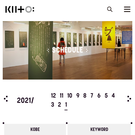
SCHEDULE
5
4
12
11
10
9
8
7
6
5
4
202
2021/
3
2
1
KOBE
KEYWORD