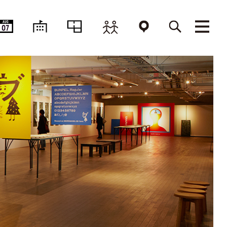
AUG
07