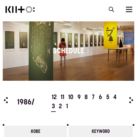
SCHEDULE
5
4
12
11
10
9
8
7
6
5
4
198
1986/
3
2
1
KOBE
KEYWORD