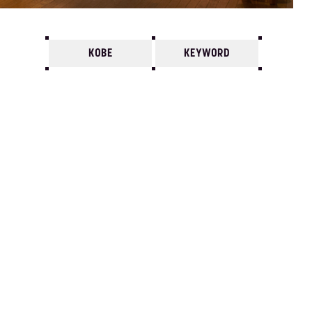
KOBE
KEYWORD
7
6
5
4
3
2
1
1980/
12
11
10