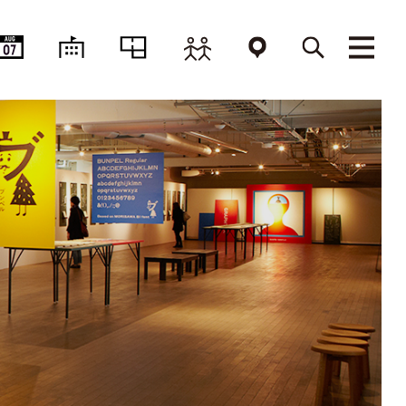
AUG
07