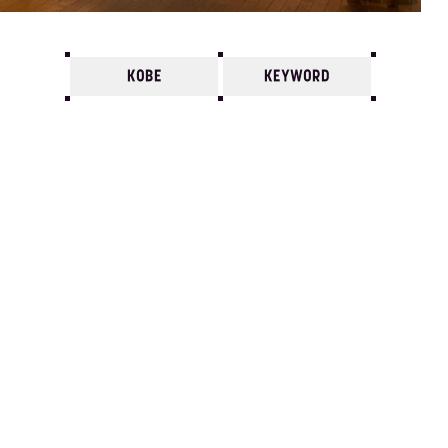
KOBE
KEYWORD
7
6
5
4
3
2
1
2004/
12
11
10