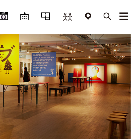
AUG
08