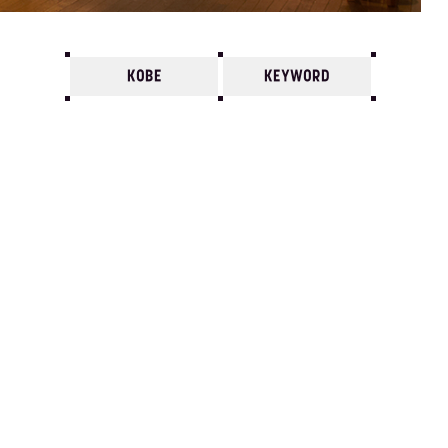
KOBE
KEYWORD
7
6
5
4
3
2
1
1977/
12
11
10