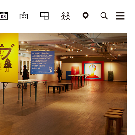
AUG
08