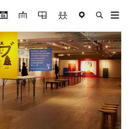
AUG
06