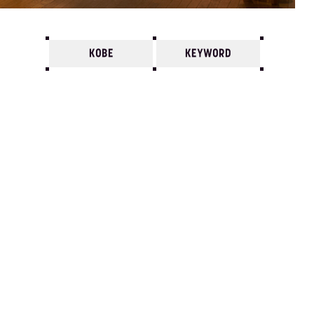
KOBE
KEYWORD
7
6
5
4
3
2
1
2009/
12
11
10