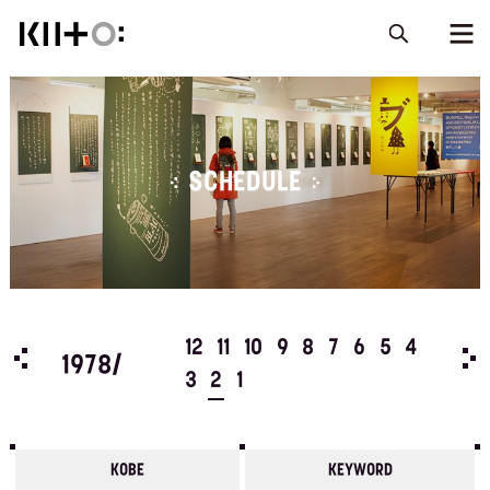
SCHEDULE
5
4
12
11
10
9
8
7
6
5
4
197
1978/
3
2
1
KOBE
KEYWORD