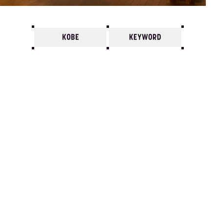
KOBE
KEYWORD
7
6
5
4
3
2
1
1990/
12
11
10