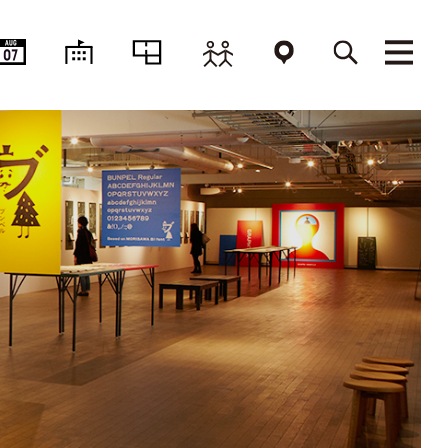
AUG
07