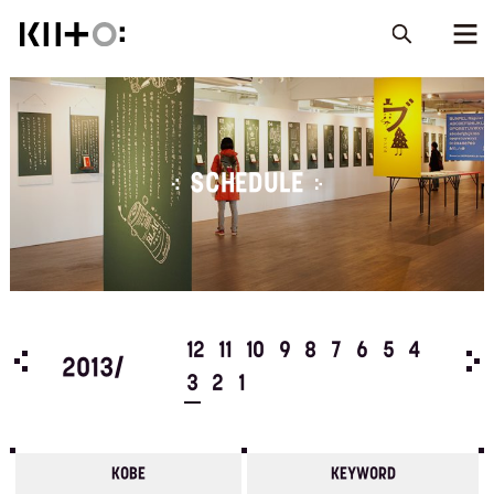
SCHEDULE
5
4
12
11
10
9
8
7
6
5
4
201
2013/
3
2
1
KOBE
KEYWORD