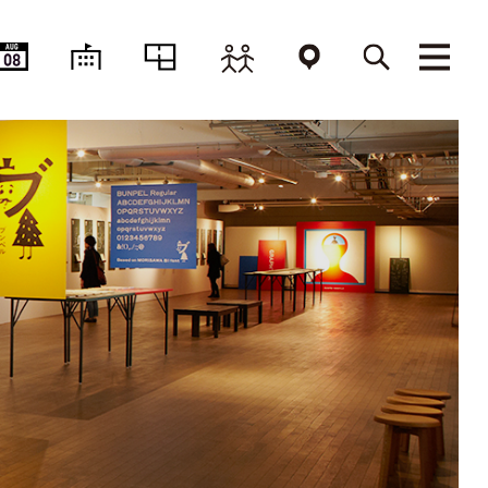
AUG
08