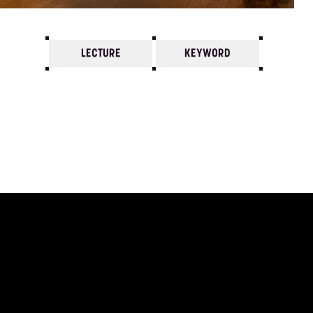
LECTURE
KEYWORD
7
6
5
4
3
2
1
1970/
12
11
10