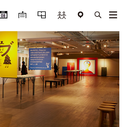
AUG
08