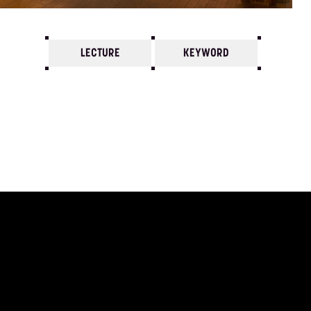
LECTURE
KEYWORD
7
6
5
4
3
2
1
1988/
12
11
10