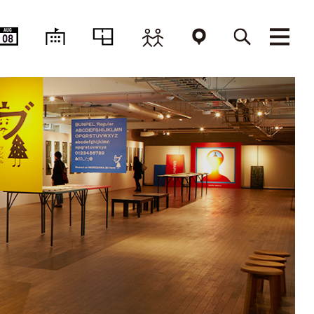
AUG
08