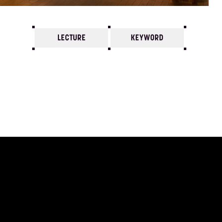
LECTURE
KEYWORD
7
6
5
4
3
2
1
1993/
12
11
10