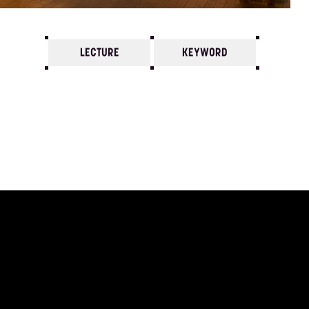
LECTURE
KEYWORD
7
6
5
4
3
2
1
1978/
12
11
10