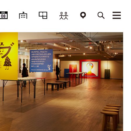
AUG
08