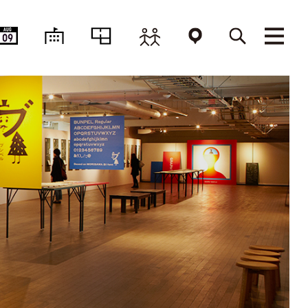
AUG
09