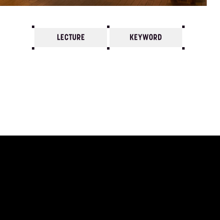
LECTURE
KEYWORD
7
6
5
4
3
2
1
1988/
12
11
10