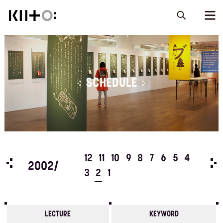
SCHEDULE
5
4
12
11
10
9
8
7
6
5
4
200
2002/
3
2
1
LECTURE
KEYWORD