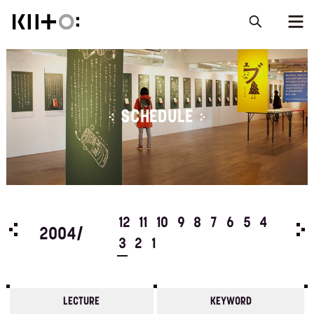
SCHEDULE
5
4
12
11
10
9
8
7
6
5
4
200
2004/
3
2
1
LECTURE
KEYWORD