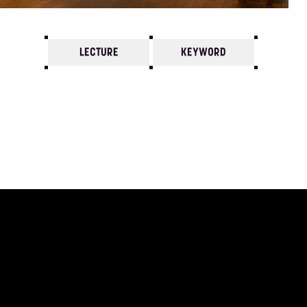
LECTURE
KEYWORD
7
6
5
4
3
2
1
2023/
12
11
10