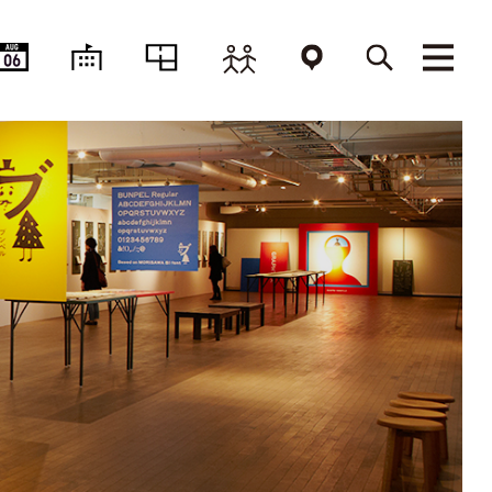
AUG
06