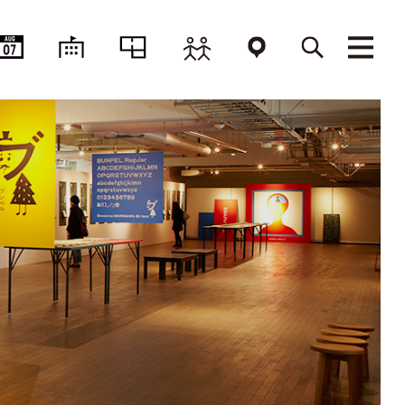
AUG
07