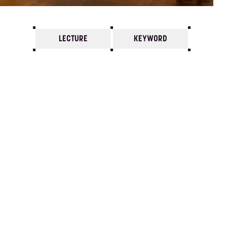
LECTURE
KEYWORD
7
6
5
4
3
2
1
2018/
12
11
10