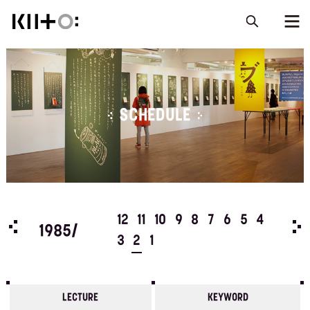
SCHEDULE
5
4
12
11
10
9
8
7
6
5
4
198
1985/
3
2
1
LECTURE
KEYWORD