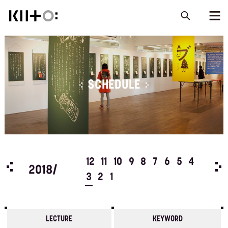
SCHEDULE
5
4
12
11
10
9
8
7
6
5
4
201
2018/
3
2
1
LECTURE
KEYWORD