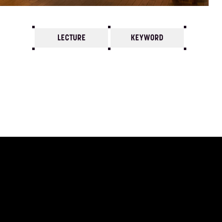
LECTURE
KEYWORD
7
6
5
4
3
2
1
1980/
12
11
10