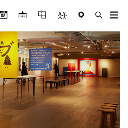
AUG
08