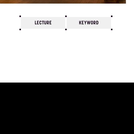
LECTURE
KEYWORD
7
6
5
4
3
2
1
1999/
12
11
10