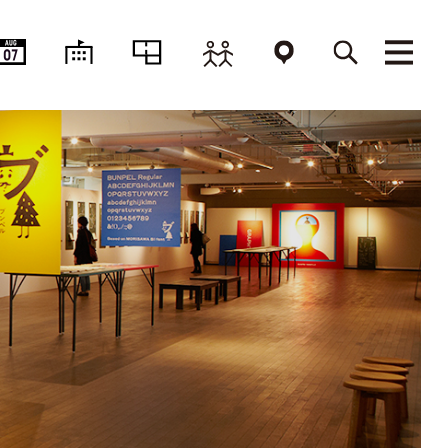
AUG
07