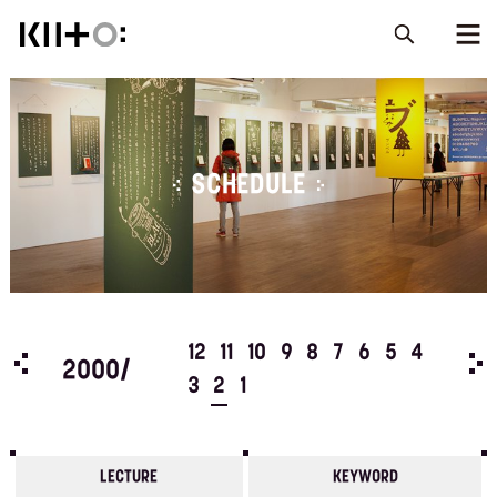
SCHEDULE
5
4
12
11
10
9
8
7
6
5
4
199
2000/
3
2
1
LECTURE
KEYWORD