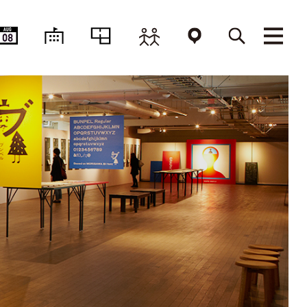
AUG
08