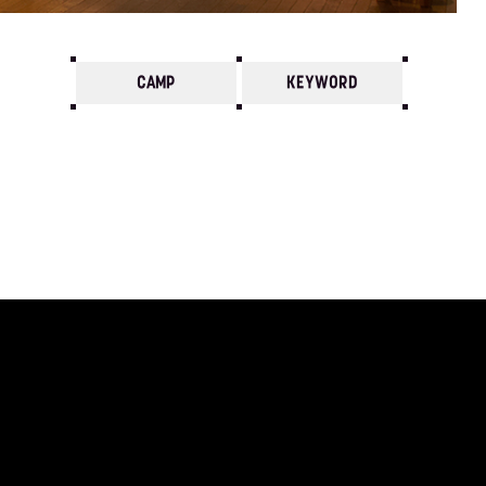
CAMP
KEYWORD
7
6
5
4
3
2
1
1983/
12
11
10