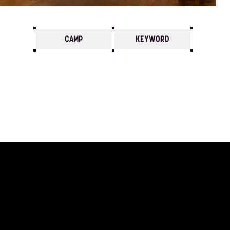
CAMP
KEYWORD
7
6
5
4
3
2
1
2018/
12
11
10