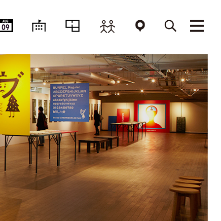
AUG
09