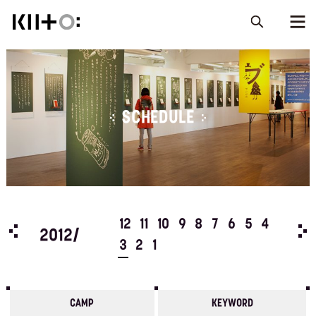
SCHEDULE
5
4
12
11
10
9
8
7
6
5
4
201
2012/
3
2
1
CAMP
KEYWORD