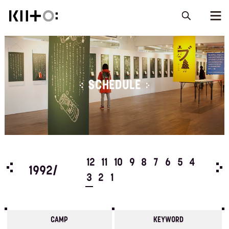
SCHEDULE
5
4
12
11
10
9
8
7
6
5
4
199
1992/
3
2
1
CAMP
KEYWORD