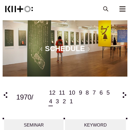
SCHEDULE
6
5
12
11
10
9
8
7
6
5
202
1970/
4
3
2
1
SEMINAR
KEYWORD