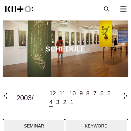
SCHEDULE
6
5
12
11
10
9
8
7
6
5
200
2003/
4
3
2
1
SEMINAR
KEYWORD