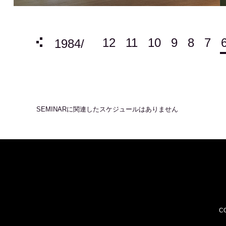
12
11
10
9
8
7
4
3
2
1
1984/
SEMINAR
に関連したスケジュールはありません
CO