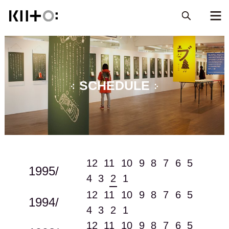
SCHEDULE
12
11
10
9
8
7
6
5
1995/
4
3
2
1
12
11
10
9
8
7
6
5
1994/
4
3
2
1
12
11
10
9
8
7
6
5