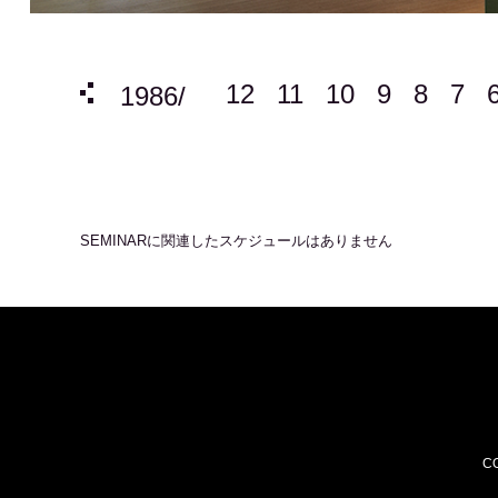
12
11
10
9
8
7
4
3
2
1
1986/
SEMINAR
に関連したスケジュールはありません
CO