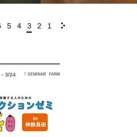
6
5
4
3
2
1
2023/
12
11
10
9
 - 3/24
SEMINAR
FARM