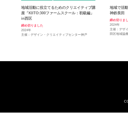
地域活動に役立てるためのクリエイティブ講
地域で活動
座「KIITO:300ファームスクール：初級編」
神鉄長田
in西区
締め切りま
2024年
締め切りました
主催：デザ
2024年
田区地域協
主催：デザイン・クリエイティブセンター神戸
CO