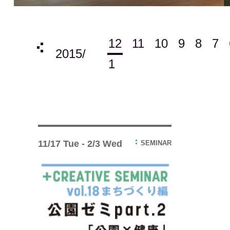
12
11
10
9
8
7
4
3
2
1
2015/
1
11/17 Tue - 2/3 Wed
SEMINAR